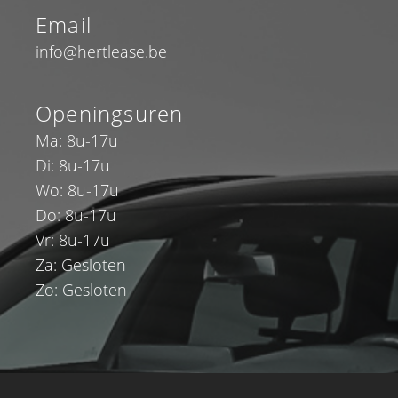
Email
info@hertlease.be
Openingsuren
Ma: 8u-17u
Di: 8u-17u
Wo: 8u-17u
Do: 8u-17u
Vr: 8u-17u
Za: Gesloten
Zo: Gesloten