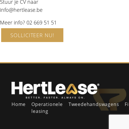
Stuur je CV naar
info@hertlease.be
Meer info? 02 669 51 51
SOLLICITEER NU!
Home
Operationele
Tweedehandswagens
F
leasing