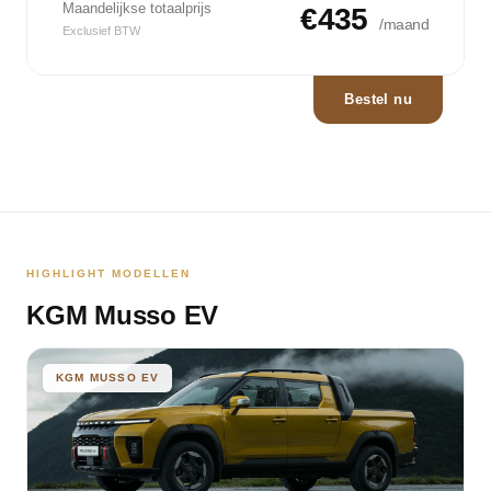
Maandelijkse totaalprijs
€435
/maand
Exclusief BTW
Bestel nu
HIGHLIGHT MODELLEN
KGM Musso EV
KGM MUSSO EV