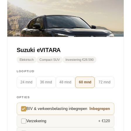
Suzuki eVITARA
Elektrisch
Compact SUV
Investering €28.590
LOOPTIJD
24 mnd
36 mnd
48 mnd
60 mnd
72 mnd
OPTIES
BIV & verkeersbelasting inbegrepen
Inbegrepen
Verzekering
+ €120