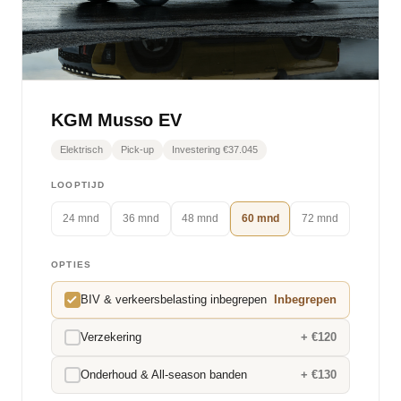
KGM Musso EV
Elektrisch
Pick-up
Investering €37.045
LOOPTIJD
24 mnd
36 mnd
48 mnd
60 mnd
72 mnd
OPTIES
BIV & verkeersbelasting inbegrepen
Inbegrepen
Verzekering
+ €120
Onderhoud & All-season banden
+ €130