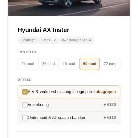
Hyundai AX Inster
Elektrisch
Stads-EV
Investering €23.594
LOOPTIJD
24 mnd
36 mnd
48 mnd
60 mnd
72 mnd
OPTIES
BIV & verkeersbelasting inbegrepen
Inbegrepen
Verzekering
+ €120
Onderhoud & All-season banden
+ €110