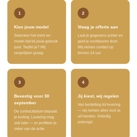
1
2
Kies jouw model
Vraag je offerte aan
Selecteer het merk en
Laat je gegevens achter en
model dat bij jouw gebruik
geef je voorkeuren door.
past. Twijfel je? Wij
Wij nemen contact op
vergelijken graag.
binnen 24 uur.
3
4
Bevestig voor 30
Jij kiest, wij regelen
september
Van bestelling tot levering
— wij nemen alles voor je
De contractdatum bepaalt
uit handen. Volledig
je korting. Levering mag
ontzorgd.
ook later — zo profiteer je
zeker van de actie.